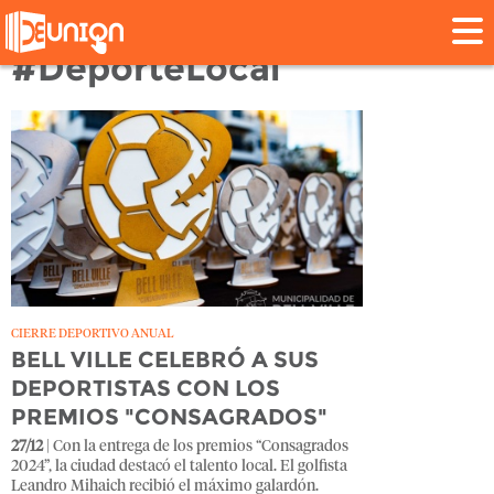
Tag:
#DeporteLocal
CIERRE DEPORTIVO ANUAL
BELL VILLE CELEBRÓ A SUS
DEPORTISTAS CON LOS
PREMIOS "CONSAGRADOS"
27/12
| Con la entrega de los premios “Consagrados
2024”, la ciudad destacó el talento local. El golfista
Leandro Mihaich recibió el máximo galardón.