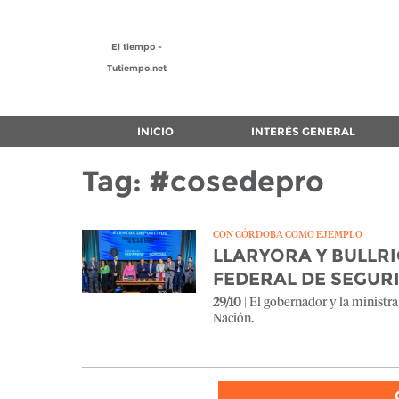
El tiempo -
Tutiempo.net
INICIO
INTERÉS GENERAL
Tag: #cosedepro
CON CÓRDOBA COMO EJEMPLO
LLARYORA Y BULLR
FEDERAL DE SEGUR
29/10
| El gobernador y la ministr
Nación.