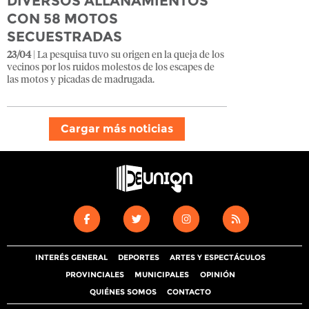
DIVERSOS ALLANAMIENTOS
CON 58 MOTOS
SECUESTRADAS
23/04
| La pesquisa tuvo su origen en la queja de los
vecinos por los ruidos molestos de los escapes de
las motos y picadas de madrugada.
Cargar más noticias
INTERÉS GENERAL
DEPORTES
ARTES Y ESPECTÁCULOS
PROVINCIALES
MUNICIPALES
OPINIÓN
QUIÉNES SOMOS
CONTACTO