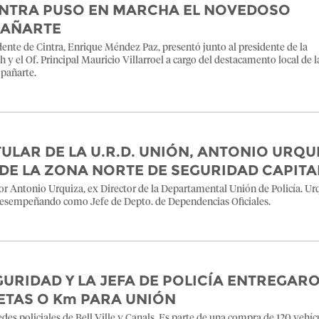
CINTRA PUSO EN MARCHA EL NOVEDOSO
AÑARTE
dente de Cintra, Enrique Méndez Paz, presentó junto al presidente de la
h y el Of. Principal Mauricio Villarroel a cargo del destacamento local de l
mpañarte.
ULAR DE LA U.R.D. UNIÓN, ANTONIO URQU
DE LA ZONA NORTE DE SEGURIDAD CAPITA
or Antonio Urquiza, ex Director de la Departamental Unión de Policía. Ur
 desempeñando como Jefe de Depto. de Dependencias Oficiales.
GURIDAD Y LA JEFA DE POLICÍA ENTREGAR
NETAS O Km PARA UNIÓN
edes policiales de Bell Ville y Canals, Es parte de una compra de 120 vehíc