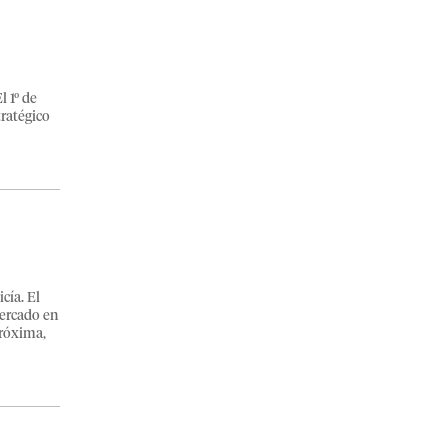
l 1º de
tratégico
cía. El
Mercado en
próxima,