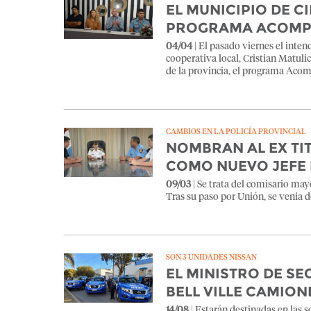
EL MUNICIPIO DE 
PROGRAMA ACOMP
04/04
| El pasado viernes el inten
cooperativa local, Cristian Matulic
de la provincia, el programa Aco
CAMBIOS EN LA POLICÍA PROVINCIAL
NOMBRAN AL EX TIT
COMO NUEVO JEFE 
09/03
| Se trata del comisario may
Tras su paso por Unión, se venia
SON 3 UNIDADES NISSAN
EL MINISTRO DE SE
BELL VILLE CAMIO
14/08
| Estarán destinadas en las s