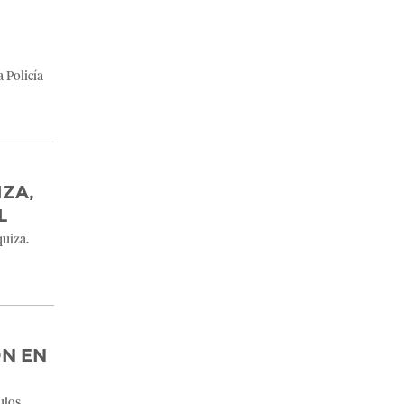
a Policía
IZA,
L
quiza.
ON EN
ulos