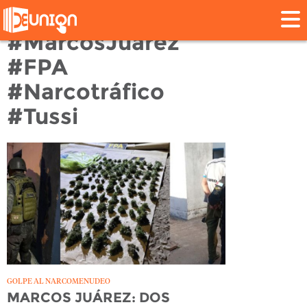
Tag: #Policiales
#MarcosJuárez
#FPA
#Narcotráfico
#Tussi
GOLPE AL NARCOMENUDEO
MARCOS JUÁREZ: DOS