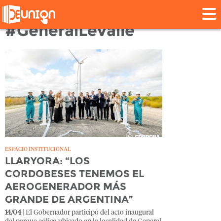
Tag:
#GeneralLevalle
ESPACIO INSTITUCIONAL
LLARYORA: “LOS
CORDOBESES TENEMOS EL
AEROGENERADOR MÁS
GRANDE DE ARGENTINA”
14/04
| El Gobernador participó del acto inaugural