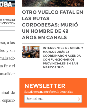
OTRO VUELCO FATAL EN
Acto de firma del convenio por espacio en el puerto. Llar
LAS RUTAS
O #PUCCINI
URAPLUVIAL
CORDOBESAS: MURIÓ
UN HOMBRE DE 49
AÑOS EN CANALS
so, a las
INTENDENTES DE UNIÓN Y
leo y sin
MARCOS JUÁREZ
COORDINARON AGENDA
rmalizado
CON FUNCIONARIOS
PROVINCIALES EN SAN
a Fe y el
MARCOS SUD
onsolidar
NEWSLETTER
Suscríbase a nuestro boletín de noticias
minal de
n espacio