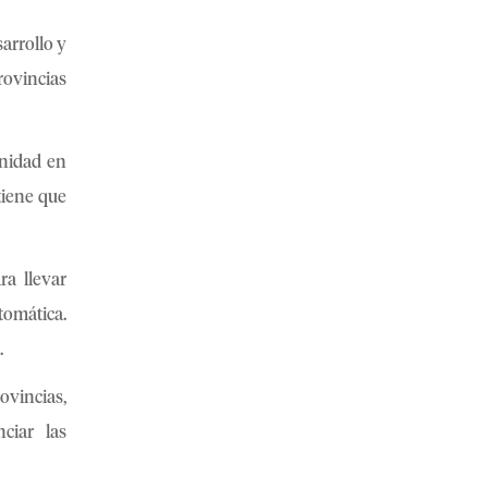
sarrollo y
rovincias
unidad en
tiene que
ra llevar
tomática.
.
ovincias,
ciar las