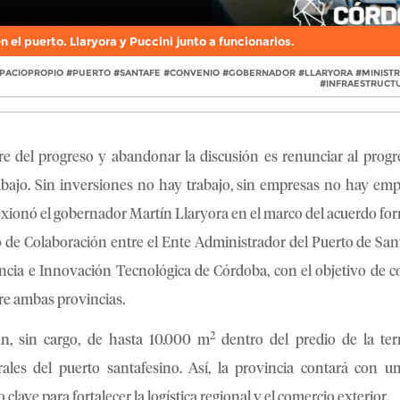
 el puerto. Llaryora y Puccini junto a funcionarios.
PACIOPROPIO #PUERTO #SANTAFE #CONVENIO #GOBERNADOR #LLARYORA #MINISTR
#INFRAESTRUCT
re del progreso y abandonar la discusión es renunciar al progre
rabajo. Sin inversiones no hay trabajo, sin empresas no hay emp
exionó el gobernador Martín Llaryora en el marco del acuerdo fo
e Colaboración entre el Ente Administrador del Puerto de Sant
ncia e Innovación Tecnológica de Córdoba, con el objetivo de c
tre ambas provincias.
2
ón, sin cargo, de hasta 10.000 m
dentro del predio de la ter
ales del puerto santafesino. Así, la provincia contará con u
clave para fortalecer la logística regional y el comercio exterior.