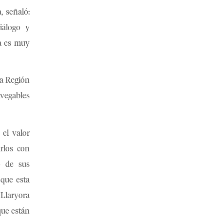
, señaló:
iálogo y
ca es muy
la Región
avegables
 el valor
arlos con
o de sus
 que esta
 Llaryora
que están