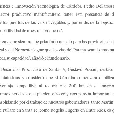
iencia e Innovación Tecnológica de Córdoba, Pedro Dellarossa
ector productivo manufacturero, tener esta presencia de d
 los puertos, de las vías navegables y, por ende, de la logísti
mpetitividad de nuestros productos”.
ma que siempre fue prioritario no solo para las provincias de 
ral y del Noroeste: lograr que las vías del Paraná sean lo más n
toda su capacidad”, añadió el funcionario.
 Desarrollo Productivo de Santa Fe, Gustavo Puccini, destacó
santafesinos y consideró que si Córdoba comenzara a utiliz
 ventaja competitiva al reducir casi 300 km en el trayect
stintos servicios que pueden ofrecer y nos parecía importante
nsolidando por el trabajo de nuestros gobernadores, tanto Martín
 Pullaro en Santa Fe, como Rogelio Frigerio en Entre Ríos, es 