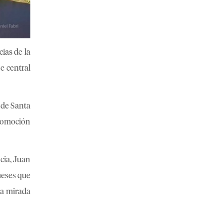
ias de la
e central
 de Santa
promoción
cia, Juan
 meses que
na mirada