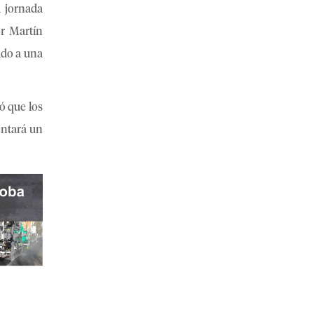
a jornada
or Martín
ado a una
ó que los
entará un