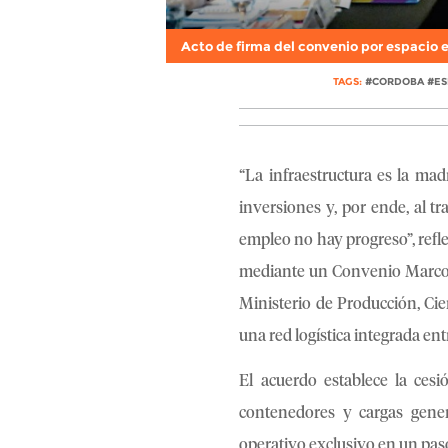
Acto de firma del convenio por espacio en
TAGS:
#CORDOBA #ES
“La infraestructura es la mad
inversiones y, por ende, al t
empleo no hay progreso”, refl
mediante un Convenio Marco d
Ministerio de Producción, Cie
una red logística integrada en
El acuerdo establece la cesi
contenedores y cargas gener
operativo exclusivo en un paso 