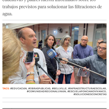
educativas y padres fueron informados sobre los
trabajos previstos para solucionar las filtraciones de
agua.
TAGS:
#EDUCACIóN
,
#OBRASPúBLICAS
,
#BELLVILLE
,
#INFRAESTRUCTURAESCOLAR
,
#COMUNIDADREGIONALUNIóN
,
#ESCUELAPONCIANOVIVANCO
,
#SOLUCIONESCONCRETAS