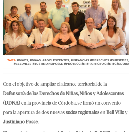
TAGS:
#NIñOS
,
#NIñAS
,
#ADOLESCENTES
,
#INFANCIAS #DERECHOS #SUBSEDES
,
#BELLVILLE #JUSTINIANOPOSSE #PROTECCIóN #PARTICIPACIóN #CóRDOBA
Con el objetivo de ampliar el alcance territorial de la
Defensoría de los Derechos de Niñas, Niños y Adolescentes
(DDNA)
en la provincia de Córdoba, se firmó un convenio
para la apertura de dos nuevas
sedes regionales
en
Bell Ville
y
Justiniano Posse
.