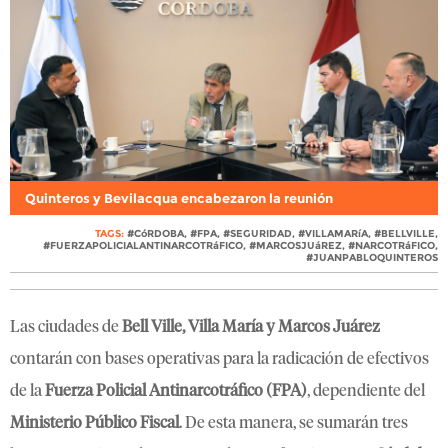
Quinteros y Bevilacqua encabezaron la reunión
TAGS:
#CóRDOBA
,
#FPA
,
#SEGURIDAD
,
#VILLAMARíA
,
#BELLVILLE
,
#FUERZAPOLICIALANTINARCOTRáFICO
,
#MARCOSJUáREZ
,
#NARCOTRáFICO
,
#JUANPABLOQUINTEROS
Las ciudades de
Bell Ville, Villa María y
Marcos Juárez
contarán con bases operativas para la radicación de efectivos
de la
Fuerza Policial Antinarcotráfico
(FPA)
, dependiente del
Ministerio Público Fiscal
. De esta manera, se sumarán tres