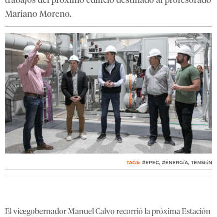
trabajos del próximo edificio destinado al profesorado
Mariano Moreno.
TAGS:
#EPEC
,
#ENERGíA
,
TENSIóN
El vicegobernador Manuel Calvo recorrió la próxima Estación