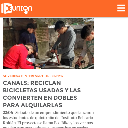
Tag: belisario
NOVEDOSA E INTERESANTE INICIATIVA
CANALS: RECICLAN
BICICLETAS USADAS Y LAS
CONVIERTEN EN DOBLES
PARA ALQUILARLAS
22/06
| Se trata de un emprendimiento que lanzaron
los estudiantes de quinto año del Instituto Belisario
Roldán. El proyecto se llama Eco Bike y los vecinos