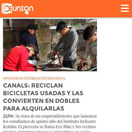
Tag: bicicletas
NOVEDOSA E INTERESANTE INICIATIVA
CANALS: RECICLAN
BICICLETAS USADAS Y LAS
CONVIERTEN EN DOBLES
PARA ALQUILARLAS
22/06
| Se trata de un emprendimiento que lanzaron
los estudiantes de quinto año del Instituto Belisario
Roldán. El proyecto se llama Eco Bike y los vecinos