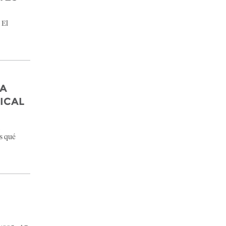
 El
DA
ICAL
a
as qué